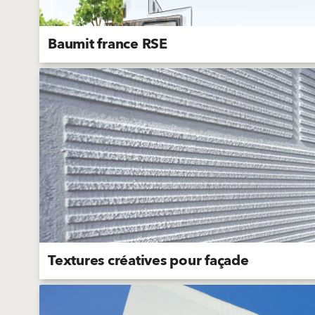
Baumit france RSE
No
po
du
Textures créatives pour façade