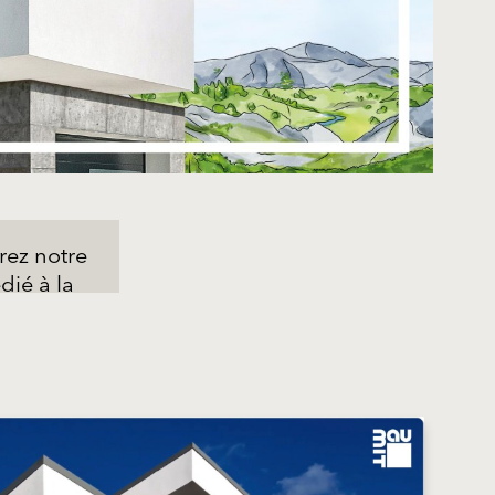
ez notre
dié à la
eur !