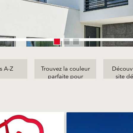
s A-Z
Trouvez la couleur
Découvr
parfaite pour
site dé
votre façade !
coul