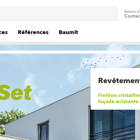
Besoin d
Contac
ces
Références
Baumit
Revêtement
Finition cristall
façade éclatante