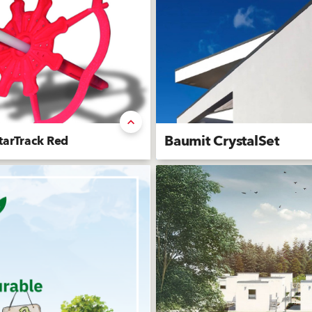
Baumit CrystalSet
tarTrack Red
rapper à clou plastique, non