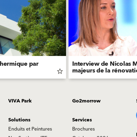
 thermique par
Interview de Nicolas 
majeurs de la rénovat
star_border
VIVA Park
Go2morrow
Solutions
Services
Enduits et Peintures
Brochures