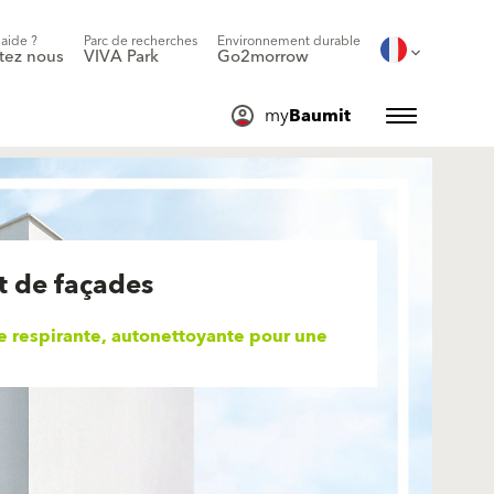
'aide ?
Parc de recherches
Environnement durable
tez nous
VIVA Park
Go2morrow
my
Baumit
 de façades
ine respirante, autonettoyante pour une