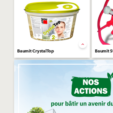
Baumit CrystalTop
Baumit S
Enduit de finition minéral premium
Cheville à f
traversante