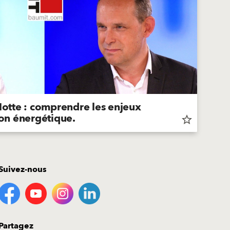
Motte : comprendre les enjeux
ion énergétique.
star_border
Suivez-nous
Partagez