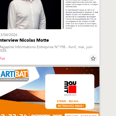
23/04/2026
Interview Nicolas Motte
agazine Informations Entreprise N°198 - Avril, mai, juin
2026
lus
star_border