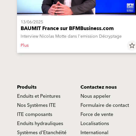
13/06/2025
BAUMIT France sur BFMBusiness.com
Interview Nicolas Motte dans l'emission Décryptage
Plus
star_border
Produits
Contactez nous
Enduits et Peintures
Nous appeler
Nos Systèmes ITE
Formulaire de contact
ITE composants
Force de vente
Enduits hydrauliques
Localisations
Systèmes d'Etanchéité
International