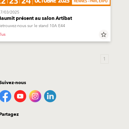
17/03/2025
Baumit présent au salon Artibat
etrouvez-nous sur le stand 10A E44
lus
star_border
1
Suivez-nous
Partagez