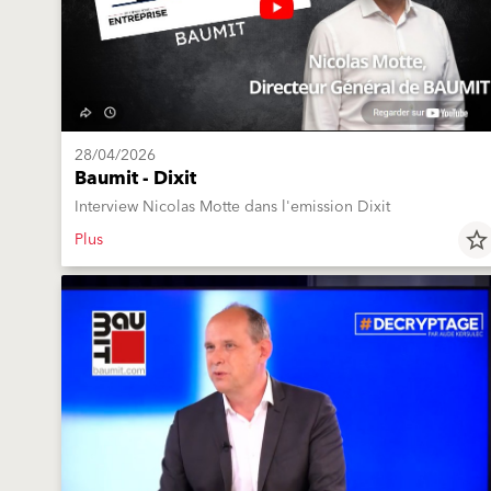
28/04/2026
Baumit - Dixit
Interview Nicolas Motte dans l'emission Dixit
Plus
star_border