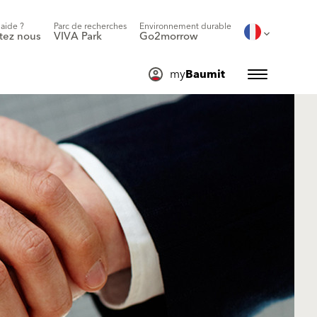
'aide ?
Parc de recherches
Environnement durable
tez nous
VIVA Park
Go2morrow
my
Baumit