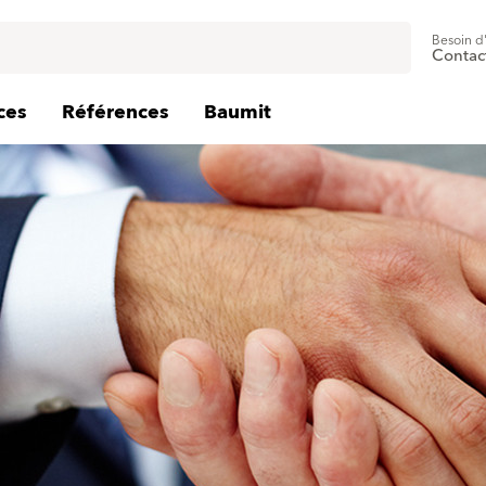
Besoin d
Contac
ces
Références
Baumit