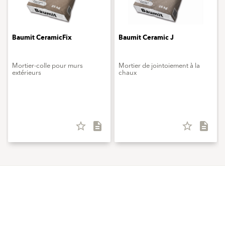
Baumit CeramicFix
Baumit Ceramic J
Mortier-colle pour murs
Mortier de jointoiement à la
extérieurs
chaux
star_border
description
star_border
description
Produits
Contactez nous
Enduits et Peintures
Nous appeler
Nos Systèmes ITE
Formulaire de contact
ITE composants
Force de vente