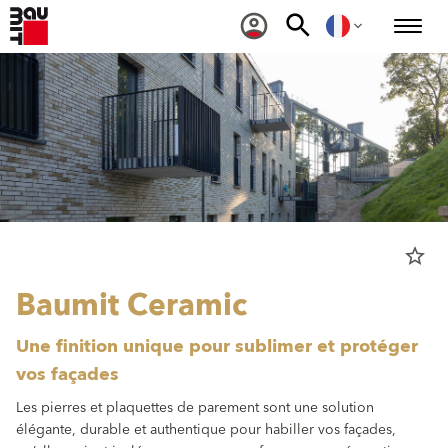
star_border
Baumit Ceramic
Une finition unique pour sublimer et protéger
vos façades
Les pierres et plaquettes de parement sont une solution
élégante, durable et authentique pour habiller vos façades,