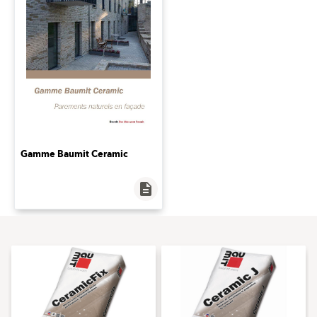
Gamme Baumit Ceramic
description