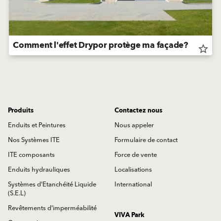
Comment l'effet Drypor protège ma façade?
star_border
Produits
Contactez nous
Enduits et Peintures
Nous appeler
Nos Systèmes ITE
Formulaire de contact
ITE composants
Force de vente
Enduits hydrauliques
Localisations
Systèmes d'Etanchéité Liquide
International
(S.E.L)
Revêtements d'imperméabilité
VIVA Park