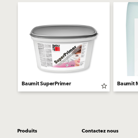
Baumit SuperPrimer
Baumit 
star_border
star_border
Produits
Contactez nous