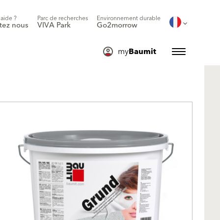
'aide ?
Parc de recherches
Environnement durable
tez nous
VIVA Park
Go2morrow
my
Baumit