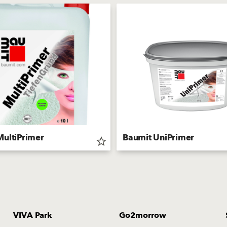
MultiPrimer
Baumit UniPrimer
star_border
VIVA Park
Go2morrow