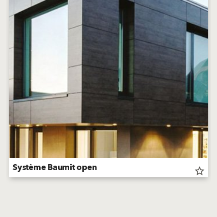
Système Baumit open
star_border