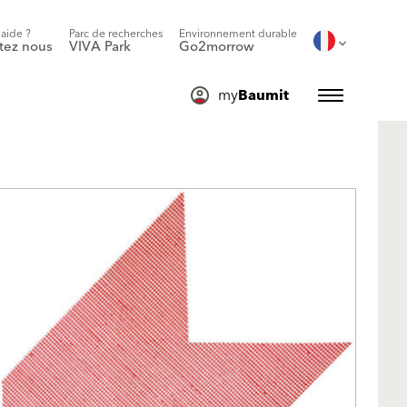
'aide ?
Parc de recherches
Environnement durable
tez nous
VIVA Park
Go2morrow
my
Baumit