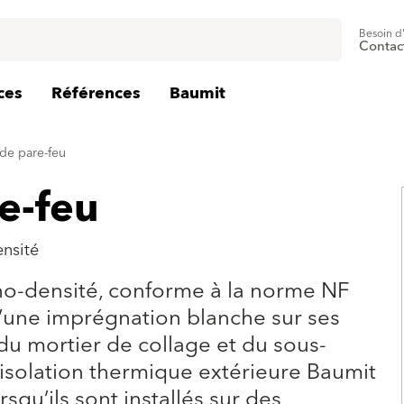
Besoin d
Contac
ces
Références
Baumit
de pare-feu
e-feu
nsité
no-densité, conforme à la norme NF
d’une imprégnation blanche sur ses
 du mortier de collage et du sous-
d’isolation thermique extérieure Baumit
squ’ils sont installés sur des