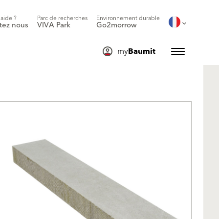
'aide ?
Parc de recherches
Environnement durable
tez nous
VIVA Park
Go2morrow
my
Baumit