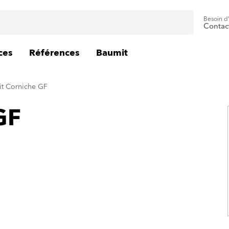
Besoin d
Contac
ces
Références
Baumit
t Corniche GF
GF