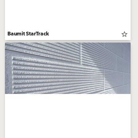
Baumit StarTrack
star_border