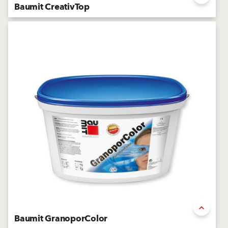
Baumit CreativTop
Enduit de finition siloxané modelable
Baumit GranoporColor