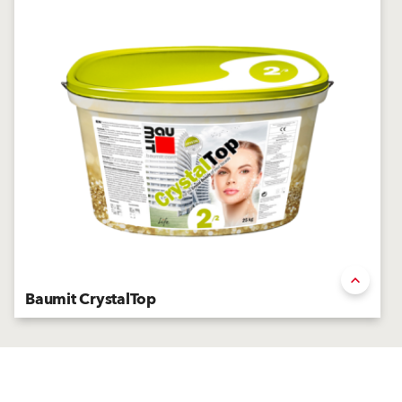
Baumit CrystalTop
Enduit de finition minéral premium
Contenu associé