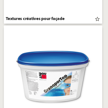
Textures créatives pour façade
star_border