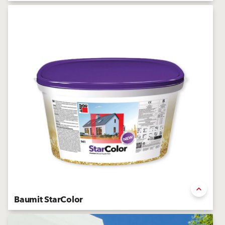
Peinture D2 acrylique
Baumit StarColor
Peinture D2 siloxanée premium