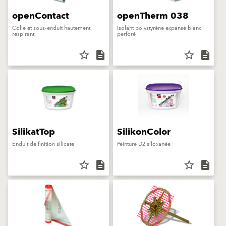
openContact
openTherm 038
Colle et sous-enduit hautement
Isolant polystyrène expansé blanc
respirant
perforé
star_border
description
star_border
description
SilikatTop
SilikonColor
Enduit de finition silicate
Peinture D2 siloxanée
star_border
description
star_border
description