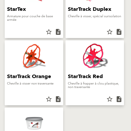
StarTex
StarTrack Duplex
Armature pour couche de base
Cheville à visser, spécial surisolation
armée
star_border
description
star_border
description
StarTrack Orange
StarTrack Red
Cheville à visser non traversante
Cheville à frapper à clou plastique,
non traversante
star_border
description
star_border
description