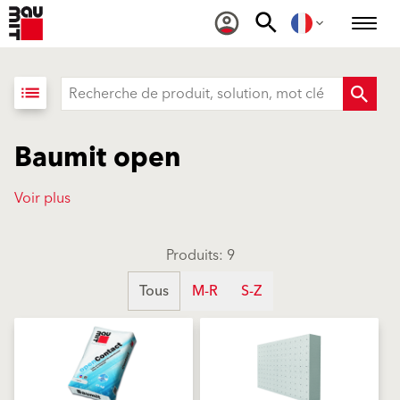
list
Baumit open
Voir plus
Produits: 9
Tous
M-R
S-Z